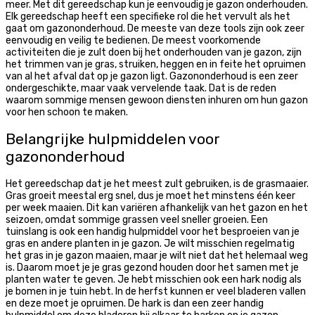
meer. Met dit gereedschap kun je eenvoudig je gazon onderhouden.
Elk gereedschap heeft een specifieke rol die het vervult als het
gaat om gazononderhoud. De meeste van deze tools zijn ook zeer
eenvoudig en veilig te bedienen. De meest voorkomende
activiteiten die je zult doen bij het onderhouden van je gazon, zijn
het trimmen van je gras, struiken, heggen en in feite het opruimen
van al het afval dat op je gazon ligt. Gazononderhoud is een zeer
ondergeschikte, maar vaak vervelende taak. Dat is de reden
waarom sommige mensen gewoon diensten inhuren om hun gazon
voor hen schoon te maken.
Belangrijke hulpmiddelen voor
gazononderhoud
Het gereedschap dat je het meest zult gebruiken, is de grasmaaier.
Gras groeit meestal erg snel, dus je moet het minstens één keer
per week maaien. Dit kan variëren afhankelijk van het gazon en het
seizoen, omdat sommige grassen veel sneller groeien. Een
tuinslang is ook een handig hulpmiddel voor het besproeien van je
gras en andere planten in je gazon. Je wilt misschien regelmatig
het gras in je gazon maaien, maar je wilt niet dat het helemaal weg
is. Daarom moet je je gras gezond houden door het samen met je
planten water te geven. Je hebt misschien ook een hark nodig als
je bomen in je tuin hebt. In de herfst kunnen er veel bladeren vallen
en deze moet je opruimen. De hark is dan een zeer handig