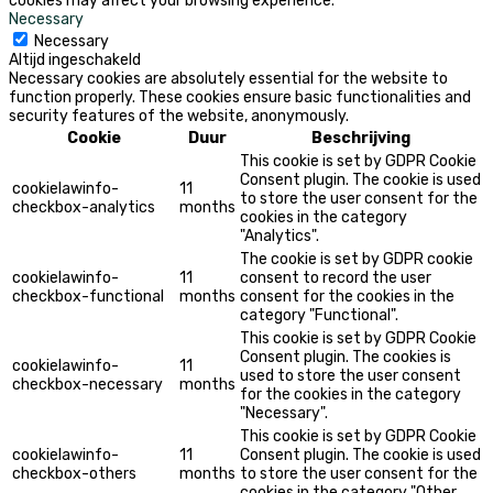
cookies may affect your browsing experience.
Necessary
Necessary
Altijd ingeschakeld
Necessary cookies are absolutely essential for the website to
function properly. These cookies ensure basic functionalities and
security features of the website, anonymously.
Cookie
Duur
Beschrijving
This cookie is set by GDPR Cookie
Consent plugin. The cookie is used
cookielawinfo-
11
to store the user consent for the
checkbox-analytics
months
cookies in the category
"Analytics".
The cookie is set by GDPR cookie
cookielawinfo-
11
consent to record the user
checkbox-functional
months
consent for the cookies in the
category "Functional".
This cookie is set by GDPR Cookie
Consent plugin. The cookies is
cookielawinfo-
11
used to store the user consent
checkbox-necessary
months
for the cookies in the category
"Necessary".
This cookie is set by GDPR Cookie
cookielawinfo-
11
Consent plugin. The cookie is used
checkbox-others
months
to store the user consent for the
cookies in the category "Other.