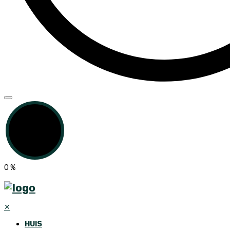
0
%
✕
HUIS