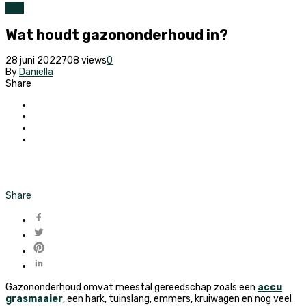
Tuin
Wat houdt gazononderhoud in?
28 juni 2022
708 views
0
By
Daniella
Share
Share
Gazononderhoud omvat meestal gereedschap zoals een
accu
grasmaaier
, een hark, tuinslang, emmers, kruiwagen en nog veel