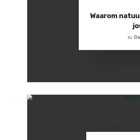
Waarom natuurli
jo
Da
By