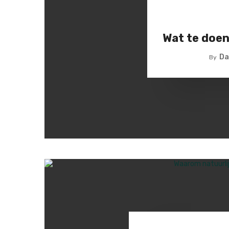
Wat te doen 
Da
By