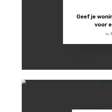
Geef je woni
voor e
By