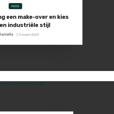
HUIS
ng een make-over en kies
en industriële stijl
Daniella
3 maart 2023