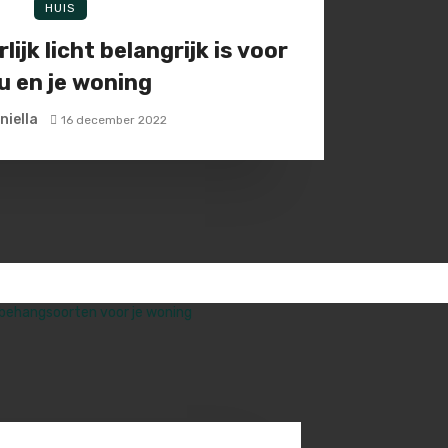
HUIS
jk licht belangrijk is voor
u en je woning
niella
16 december 2022