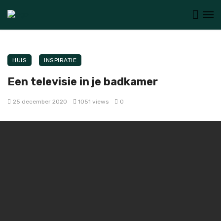
HUIS
INSPIRATIE
Een televisie in je badkamer
25 december 2020
1051 views
0