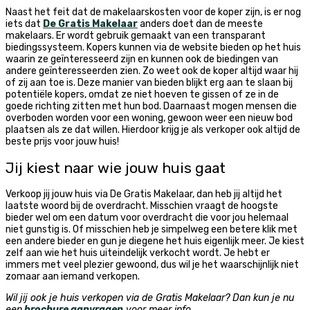
Naast het feit dat de makelaarskosten voor de koper zijn, is er nog
iets dat
De Gratis Makelaar
anders doet dan de meeste
makelaars. Er wordt gebruik gemaakt van een transparant
biedingssysteem. Kopers kunnen via de website bieden op het huis
waarin ze geïnteresseerd zijn en kunnen ook de biedingen van
andere geïnteresseerden zien. Zo weet ook de koper altijd waar hij
of zij aan toe is. Deze manier van bieden blijkt erg aan te slaan bij
potentiële kopers, omdat ze niet hoeven te gissen of ze in de
goede richting zitten met hun bod. Daarnaast mogen mensen die
overboden worden voor een woning, gewoon weer een nieuw bod
plaatsen als ze dat willen. Hierdoor krijg je als verkoper ook altijd de
beste prijs voor jouw huis!
Jij kiest naar wie jouw huis gaat
Verkoop jij jouw huis via De Gratis Makelaar, dan heb jij altijd het
laatste woord bij de overdracht. Misschien vraagt de hoogste
bieder wel om een datum voor overdracht die voor jou helemaal
niet gunstig is. Of misschien heb je simpelweg een betere klik met
een andere bieder en gun je diegene het huis eigenlijk meer. Je kiest
zelf aan wie het huis uiteindelijk verkocht wordt. Je hebt er
immers met veel plezier gewoond, dus wil je het waarschijnlijk niet
zomaar aan iemand verkopen.
Wil jij ook je huis verkopen via de Gratis Makelaar? Dan kun je nu
een
brochure aanvragen
voor meer info.