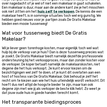
over nagedacht of je wel of niet een makelaar in gaat schakelen.
Een makelaar is duur, maar aan de andere kant zie je het misschien
ook niet zitten om het
huis zelf te verkopen
. De kennis die een
makelaar heeft, is in sommige situaties toch wel erg gunstig. We
hebben goed nieuws voor je: partijen zoals De Gratis Makelaar
bieden een mooie tussenweg!
Wat voor tussenweg biedt De Gratis
Makelaar?
Wil je liever geen torenhoge kosten, maar eigenlijk toch wel wat
hulp bij de verkoop van je huis? Dan is deze tussenweg precies wat
je zoekt. De Gratis Makelaar biedt namelijk dezelfde professionele
ondersteuning bij het verkoopproces, maar dan zonder kosten voor
de verkoper. De koper betaalt namelijk de makelaarskosten, niet
degene die het huis verkoopt. Je kunt ervoor kiezen om de
bezichtigingen wel zelf te doen, of je kunt dit overlaten aan een
host of hostess van De Gratis Makelaar. Ook behoud je zelf het
recht om te kiezen aan wie het huis uiteindelijk wordt verkocht. Dit
hoeft dus niet altijd de hoogste bieder te zijn, maar kan ook
degene zijn met wie jij als verkoper de beste klik hebt. Zo weet je
dat jouw oude huis in goede handen terecht komt.
Het transparante biedingsproces