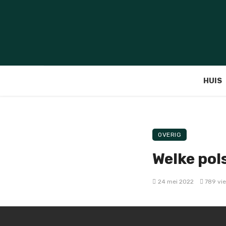
HUIS
OVERIG
Welke pol
24 mei 2022
789 vi