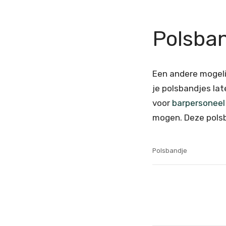
Polsba
Een andere mogeli
je polsbandjes la
voor
barpersonee
mogen. Deze polsb
Polsbandje