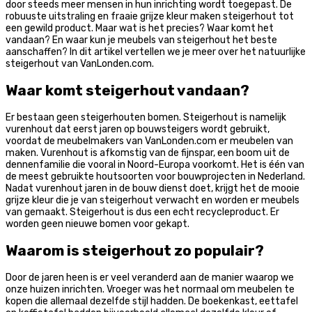
door steeds meer mensen in hun inrichting wordt toegepast. De
robuuste uitstraling en fraaie grijze kleur maken steigerhout tot
een gewild product. Maar wat is het precies? Waar komt het
vandaan? En waar kun je meubels van steigerhout het beste
aanschaffen? In dit artikel vertellen we je meer over het natuurlijke
steigerhout van VanLonden.com.
Waar komt steigerhout vandaan?
Er bestaan geen steigerhouten bomen. Steigerhout is namelijk
vurenhout dat eerst jaren op bouwsteigers wordt gebruikt,
voordat de meubelmakers van VanLonden.com er meubelen van
maken. Vurenhout is afkomstig van de fijnspar, een boom uit de
dennenfamilie die vooral in Noord-Europa voorkomt. Het is één van
de meest gebruikte houtsoorten voor bouwprojecten in Nederland.
Nadat vurenhout jaren in de bouw dienst doet, krijgt het de mooie
grijze kleur die je van steigerhout verwacht en worden er meubels
van gemaakt. Steigerhout is dus een echt recycleproduct. Er
worden geen nieuwe bomen voor gekapt.
Waarom is steigerhout zo populair?
Door de jaren heen is er veel veranderd aan de manier waarop we
onze huizen inrichten. Vroeger was het normaal om meubelen te
kopen die allemaal dezelfde stijl hadden. De boekenkast, eettafel