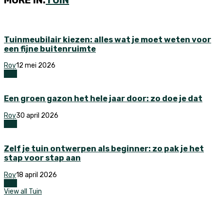
Tuinmeubilair kiezen: alles wat je moet weten voor
een fijne buitenruimte
Roy
12 mei 2026
Tuin
Een groen gazon het hele jaar door: zo doe je dat
Roy
30 april 2026
Tuin
Zelf je tuin ontwerpen als beginner: zo pak je het
stap voor stap aan
Roy
18 april 2026
Tuin
View all Tuin