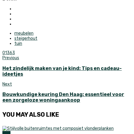
meubelen
steigerhout
tuin
0
1363
Previous
Het zindelijk maken van je kind: Tips en cadeau-
ideetjes
Next
Bouwkundige keuring Den Haag: essentieel voor
een zorgeloze woningaankoop
YOU MAY ALSO LIKE
Tuin