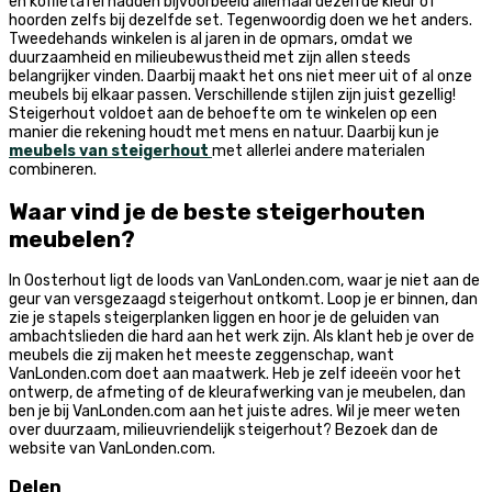
en koffietafel hadden bijvoorbeeld allemaal dezelfde kleur of
hoorden zelfs bij dezelfde set. Tegenwoordig doen we het anders.
Tweedehands winkelen is al jaren in de opmars, omdat we
duurzaamheid en milieubewustheid met zijn allen steeds
belangrijker vinden. Daarbij maakt het ons niet meer uit of al onze
meubels bij elkaar passen. Verschillende stijlen zijn juist gezellig!
Steigerhout voldoet aan de behoefte om te winkelen op een
manier die rekening houdt met mens en natuur. Daarbij kun je
meubels van steigerhout
met allerlei andere materialen
combineren.
Waar vind je de beste steigerhouten
meubelen?
In Oosterhout ligt de loods van VanLonden.com, waar je niet aan de
geur van versgezaagd steigerhout ontkomt. Loop je er binnen, dan
zie je stapels steigerplanken liggen en hoor je de geluiden van
ambachtslieden die hard aan het werk zijn. Als klant heb je over de
meubels die zij maken het meeste zeggenschap, want
VanLonden.com doet aan maatwerk. Heb je zelf ideeën voor het
ontwerp, de afmeting of de kleurafwerking van je meubelen, dan
ben je bij VanLonden.com aan het juiste adres. Wil je meer weten
over duurzaam, milieuvriendelijk steigerhout? Bezoek dan de
website van VanLonden.com.
Delen