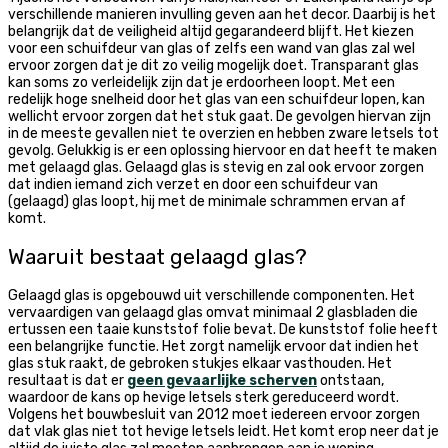
verschillende manieren invulling geven aan het decor. Daarbij is het
belangrijk dat de veiligheid altijd gegarandeerd blijft. Het kiezen
voor een schuifdeur van glas of zelfs een wand van glas zal wel
ervoor zorgen dat je dit zo veilig mogelijk doet. Transparant glas
kan soms zo verleidelijk zijn dat je erdoorheen loopt. Met een
redelijk hoge snelheid door het glas van een schuifdeur lopen, kan
wellicht ervoor zorgen dat het stuk gaat. De gevolgen hiervan zijn
in de meeste gevallen niet te overzien en hebben zware letsels tot
gevolg. Gelukkig is er een oplossing hiervoor en dat heeft te maken
met gelaagd glas. Gelaagd glas is stevig en zal ook ervoor zorgen
dat indien iemand zich verzet en door een schuifdeur van
(gelaagd) glas loopt, hij met de minimale schrammen ervan af
komt.
Waaruit bestaat gelaagd glas?
Gelaagd glas is opgebouwd uit verschillende componenten. Het
vervaardigen van gelaagd glas omvat minimaal 2 glasbladen die
ertussen een taaie kunststof folie bevat. De kunststof folie heeft
een belangrijke functie. Het zorgt namelijk ervoor dat indien het
glas stuk raakt, de gebroken stukjes elkaar vasthouden. Het
resultaat is dat er
geen gevaarlijke scherven
ontstaan,
waardoor de kans op hevige letsels sterk gereduceerd wordt.
Volgens het bouwbesluit van 2012 moet iedereen ervoor zorgen
dat vlak glas niet tot hevige letsels leidt. Het komt erop neer dat je