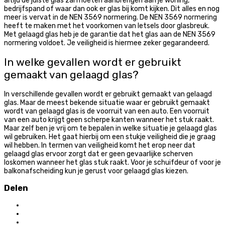
altijd de juiste glas zal moeten aanbrengen aan je woning,
bedrijfspand of waar dan ook er glas bij komt kijken. Dit alles en nog
meer is vervat in de NEN 3569 normering. De NEN 3569 normering
heeft te maken met het voorkomen van letsels door glasbreuk.
Met gelaagd glas heb je de garantie dat het glas aan de NEN 3569
normering voldoet. Je veiligheid is hiermee zeker gegarandeerd.
In welke gevallen wordt er gebruikt
gemaakt van gelaagd glas?
In verschillende gevallen wordt er gebruikt gemaakt van gelaagd
glas. Maar de meest bekende situatie waar er gebruikt gemaakt
wordt van gelaagd glas is de voorruit van een auto. Een voorruit
van een auto krijgt geen scherpe kanten wanneer het stuk raakt.
Maar zelf ben je vrij om te bepalen in welke situatie je gelaagd glas
wil gebruiken. Het gaat hierbij om een stukje veiligheid die je graag
wil hebben. In termen van veiligheid komt het erop neer dat
gelaagd glas ervoor zorgt dat er geen gevaarlijke scherven
loskomen wanneer het glas stuk raakt. Voor je schuifdeur of voor je
balkonafscheiding kun je gerust voor gelaagd glas kiezen.
Delen