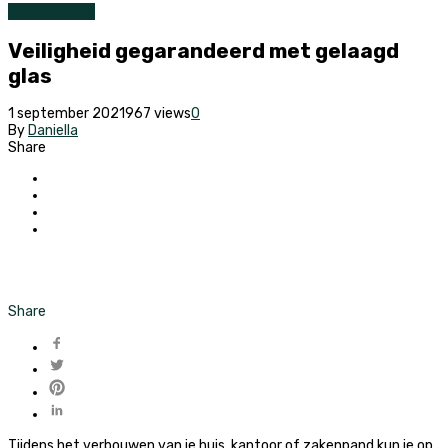
Huis
Inspiratie
Veiligheid gegarandeerd met gelaagd
glas
1 september 2021
967 views
0
By
Daniella
Share
Share
Tijdens het verbouwen van je huis, kantoor of zakenpand kun je op