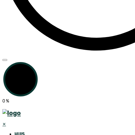
0
%
✕
HUIS