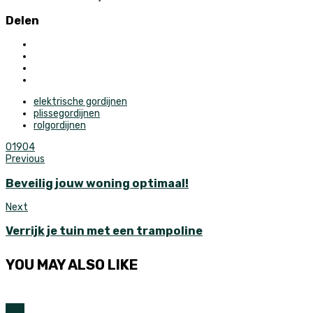
Delen
elektrische gordijnen
plissegordijnen
rolgordijnen
0
1904
Previous
Beveilig jouw woning optimaal!
Next
Verrijk je tuin met een trampoline
YOU MAY ALSO LIKE
Huis