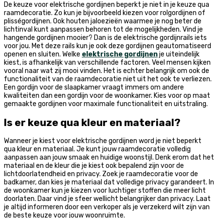
De keuze voor elektrische gordijnen beperkt je niet in je keuze qua
raamdecoratie. Zo kun je bijvoorbeeld kiezen voor rolgordijnen of
plisségordijnen. Ook houten jaloezieën waarmee je nog beter de
lichtinval kunt aanpassen behoren tot de mogelijkheden. Vind je
hangende gordijnen mooier? Dan is de elektrische gordijnrails iets
voor jou. Met deze rails kun je ook deze gordijnen geautomatiseerd
openen en sluiten. Welke
elektrische gordijnen
je uiteindelijk
kiest, is afhankelijk van verschillende factoren. Veel mensen kijken
vooral naar wat zij mooi vinden. Het is echter belangrijk om ook de
functionaliteit van de raamdecoratie niet uit het ook te verliezen.
Een gordijn voor de slaapkamer vraagt immers om andere
kwaliteiten dan een gordijn voor de woonkamer. Kies voor op maat
gemaakte gordijnen voor maximale functionaliteit en uitstraling.
Is er keuze qua kleur en materiaal?
Wanneer je kiest voor elektrische gordijnen word je niet beperkt
qua kleur en materiaal. Je kunt jouw raamdecoratie volledig
aanpassen aan jouw smaak en huidige woonstijl. Denk erom dat het
materiaal en de kleur die je kiest ook bepalend zijn voor de
lichtdoorlatendheid en privacy. Zoek je raamdecoratie voor de
badkamer, dan kies je materiaal dat volledige privacy garandeert. In
de woonkamer kun je kiezen voor luchtiger stoffen die meer licht
doorlaten. Daar vind je sfeer wellicht belangrijker dan privacy. Laat
je altijd informeren door een verkoper als je verzekerd wilt zijn van
de beste keuze voor jouw woonruimte.