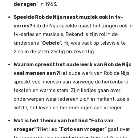
de regen
” in 1963.
Speelde Rob de Nijs naast muziek ook in tv-
series?
Rob de Nijs speelde naast het zingen ook in
tv-series en musicals. Bekend is zijn rol in de
kinderserie “
Oebele
“. Hij was vaak op televisie te
zien in de jaren zestig en zeventig.
Waarom spreekt het oude werk van Rob de Nijs
veel mensen aan?
Het oude werk van Rob de Nijs
spreekt veel mensen aan vanwege de herkenbare
teksten en warme stem. Zijn liedjes gaan over
onderwerpen waar iedereen zich in herkent, zoals
liefde, het leven en herinneringen aan vroeger.
Wat is het thema van het lied “Foto van
vroeger”?
Het lied “
Foto van vroeger
” gaat over
terugdenken aan je kindertijd en hoe foto’s oude