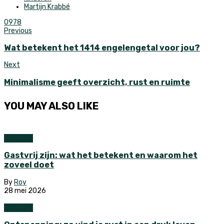
Martijn Krabbé
0
978
Previous
Wat betekent het 1414 engelengetal voor jou?
Next
Minimalisme geeft overzicht, rust en ruimte
YOU MAY ALSO LIKE
Lifestyle
Gastvrij zijn: wat het betekent en waarom het
zoveel doet
By
Roy
28 mei 2026
Lifestyle