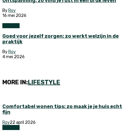
Ontspanning: zo vind je rust in een druk leven
By
Roy
16 mei 2026
Lifestyle
Goed voor jezelf zorgen: zo werkt welzijn in de
praktijk
By
Roy
4 mei 2026
MORE IN:
LIFESTYLE
Comfortabel wonen tips: zo maak je je huis echt
fijn
Roy
22 april 2026
Lifestyle