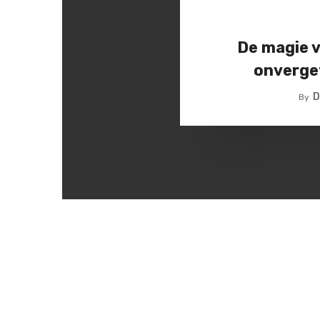
De magie 
onverge
D
By