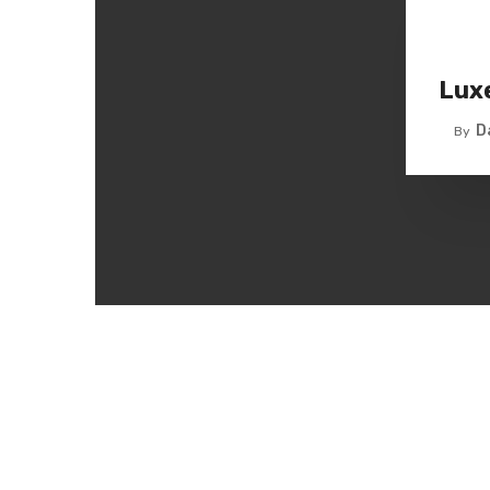
Lux
D
By